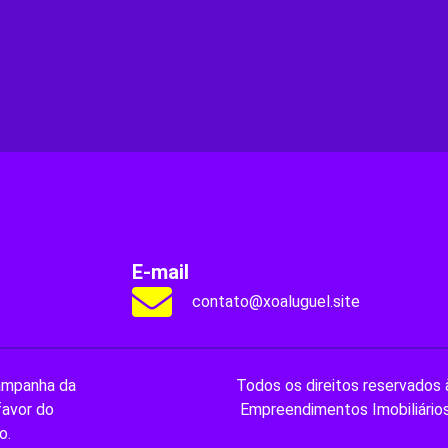
E-mail
contato@xoaluguel.site
ampanha da
Todos os direitos reservados 
avor do
Empreendimentos Imobiliário
o.