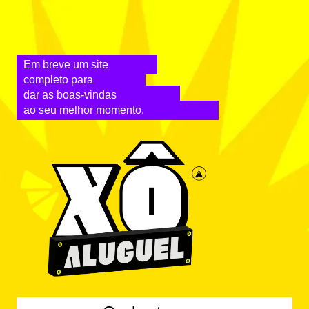
Em breve um site
completo para
dar as boas-vindas
ao seu melhor momento.